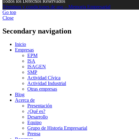
Todos los Derechos Reservados
Términos y condiciones de uso – Memoria Empresarial
Go top
Close
Secondary navigation
Inicio
Empresas
EPM
ISA
ISAGEN
SMP
Actividad Cívica
Actividad Industrial
Otras empresas
Blog
Acerca de
Presentación
¿Qué es?
Desarrollo
Equipo
Grupo de Historia Empresarial
Prensa